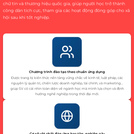
chữ tín và thương hiệu quốc gia, giúp người học trở thành
công dân tích cực, tham gia các hoạt động đóng góp cho xã
hội sau khi tốt nghiệp.
Chương trình đào tạo theo chuẩn ứng dụng
Được trang bị kiến thức nền tảng vững chắc về kinh tế, luật pháp, các
nguyên lý quản trị, chiến lược doanh nghiệp, tài chính, và marketing…
giúp SV có cái nhìn toàn diện về ngành học mà mình lựa chọn và định
hướng nghề nghiệp trong thời đại mới.
Cơ sở vật chất đáp ứng học tập, nghiên cứu