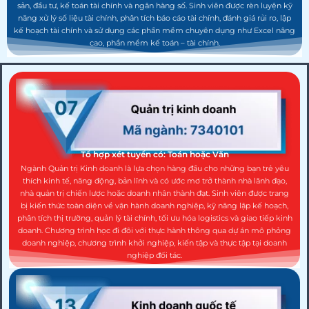
sản, đầu tư, kế toán tài chính và ngân hàng số. Sinh viên được rèn luyện kỹ
năng xử lý số liệu tài chính, phân tích báo cáo tài chính, đánh giá rủi ro, lập
kế hoạch tài chính và sử dụng các phần mềm chuyên dụng như Excel nâng
cao, phần mềm kế toán – tài chính.
Tổ hợp xét tuyển có: Toán hoặc Văn
Ngành Quản trị Kinh doanh là lựa chọn hàng đầu cho những bạn trẻ yêu
thích kinh tế, năng động, bản lĩnh và có ước mơ trở thành nhà lãnh đạo,
nhà quản trị chiến lược hoặc doanh nhân thành đạt. Sinh viên được trang
bị kiến thức toàn diện về vận hành doanh nghiệp, kỹ năng lập kế hoạch,
phân tích thị trường, quản lý tài chính, tối ưu hóa logistics và giao tiếp kinh
doanh. Chương trình học đi đôi với thực hành thông qua dự án mô phỏng
doanh nghiệp, chương trình khởi nghiệp, kiến tập và thực tập tại doanh
nghiệp đối tác.