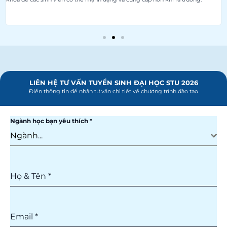
LIÊN HỆ TƯ VẤN TUYỂN SINH ĐẠI HỌC STU 2026
Điền thông tin để nhận tư vấn chi tiết về chương trình đào tạo
Ngành học bạn yêu thích
*
Ngành...
Họ & Tên
*
Email
*