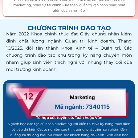
marketing, nhân sự, tài chính – kế toán, quản trị vận hành hoặc phát
triển doanh nghiệp.
CHƯƠNG TRÌNH ĐÀO TẠO
Năm 2022 Khoa chính thức đạt Giấy chứng nhận kiểm
định chất lượng ngành Quản trị kinh doanh. Tháng
10/2025, đổi tên thành Khoa Kinh tế – Quản trị. Các
chương trình đào tạo chú trọng kỹ năng chuyên môn
nhằm giúp sinh viên thích nghi với những thay đổi của
môi trường kinh doanh.
Tổ hợp xét tuyển có: Toán hoặc Văn
Ngành học đào tạo cử nhân Marketing với kiến thức và kỹ năng toàn diện
về tiếp thị hiện đại, từ nghiên cứu thị trường, phát triển sản phẩm đến
quảng bá thương hiệu và chăm sóc khách hàng đa kênh. Sinh viên học