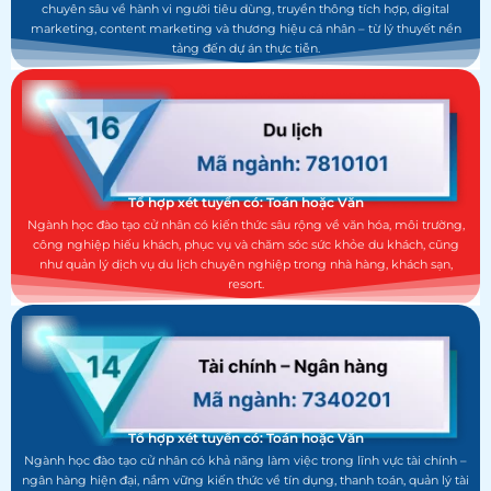
chuyên sâu về hành vi người tiêu dùng, truyền thông tích hợp, digital
marketing, content marketing và thương hiệu cá nhân – từ lý thuyết nền
tảng đến dự án thực tiễn.
Tổ hợp xét tuyển có: Toán hoặc Văn
Ngành học đào tạo cử nhân có kiến thức sâu rộng về văn hóa, môi trường,
công nghiệp hiếu khách, phục vụ và chăm sóc sức khỏe du khách, cũng
như quản lý dịch vụ du lịch chuyên nghiệp trong nhà hàng, khách sạn,
resort.
Tổ hợp xét tuyển có: Toán hoặc Văn
Ngành học đào tạo cử nhân có khả năng làm việc trong lĩnh vực tài chính –
ngân hàng hiện đại, nắm vững kiến thức về tín dụng, thanh toán, quản lý tài