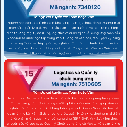
Tổ hợp xét tuyển có: Toán hoặc Văn
Ngành học đào tạo cử nhân có khả năng tham gia hoạt động thương mại
toàn cầu, quản lý xuất nhập khẩu, đàm phán quốc tế và hiểu rõ các hiệp
định thương mại tự do (FTA), logistics và quản trị chuỗi cung ứng toàn cầu.
Sinh viên sẽ được học tập trong môi trường đa văn hóa, rèn luyện kỹ năng
ngoại ngữ và giao tiếp quốc tế, nghiên cứu mô hình kinh doanh xuyên
biên giới, phân tích thị trường nước ngoài. Chuyên sâu đào tạo: Xuất nhập
khẩu và thanh toán quốc tế; Quản trị thương mại toàn cầu.
Tổ hợp xét tuyển có: Toán hoặc Văn
Ngành học đào tạo cử nhân làm chủ toàn bộ chuỗi cung ứng hàng hóa –
từ mua hàng, lưu trữ, vận chuyển đến phân phối cuối cùng, giúp doanh
nghiệp tối ưu hóa chi phí và tăng hiệu quả kinh doanh. Sinh viên học về
quản lý kho bãi, vận tải đa phương thức, quản lý tồn kho, thương mại điện
tử và phần mềm quản lý chuỗi cung ứng (ERP, SAP, WMS…). Kiến thức
chuyên sâu về Logistics; Quản lý Chuỗi cung ứng và Vận tải và quản lý kho