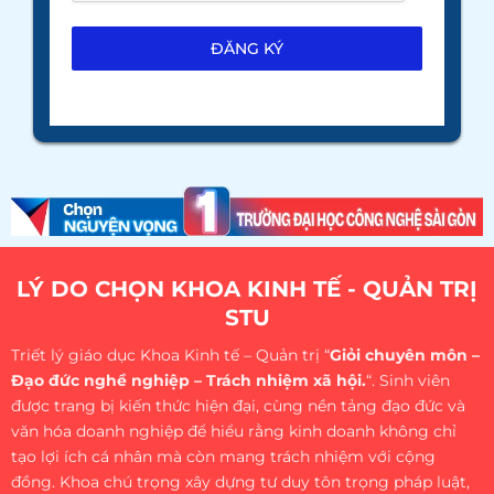
ĐĂNG KÝ
LÝ DO CHỌN KHOA KINH TẾ - QUẢN TRỊ
STU
Triết lý giáo dục Khoa Kinh tế – Quản trị “
Giỏi chuyên môn –
Đạo đức nghề nghiệp – Trách nhiệm xã hội.
“. Sinh viên
được trang bị kiến thức hiện đại, cùng nền tảng đạo đức và
văn hóa doanh nghiệp để hiểu rằng kinh doanh không chỉ
tạo lợi ích cá nhân mà còn mang trách nhiệm với cộng
đồng. Khoa chú trọng xây dựng tư duy tôn trọng pháp luật,