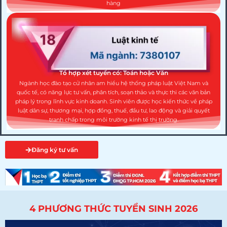
hàng
Tổ hợp xét tuyển có: Toán hoặc Văn
Ngành học đào tạo cử nhân am hiểu hệ thống pháp luật Việt Nam và
quốc tế, có năng lực tư vấn, phân tích, soạn thảo và thực thi các văn bản
pháp lý trong lĩnh vực kinh doanh. Sinh viên được học kiến thức về pháp
luật dân sự, thương mại, hợp đồng, thuế, đầu tư, lao động và giải quyết
tranh chấp trong môi trường kinh tế thị trường.
Đăng ký tư vấn
4 PHƯƠNG THỨC TUYỂN SINH 2026