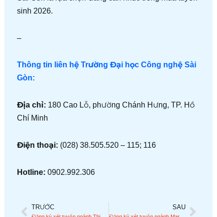
sinh 2026.
–
Thông tin liên hệ Trường Đại học Công nghệ Sài
Gòn:
Địa chỉ:
180 Cao Lỗ, phường Chánh Hưng, TP. Hồ
Chí Minh
Điện thoại:
(028) 38.505.520 – 115; 116
Hotline:
0902.992.306
TRƯỚC
SAU
Prev
Next
Đăng ký xét tuyển ngành Thiết kế Công nghiệp tại STU năm 2026
Đăng ký xét tuyển ngành Marketing tại STU năm 2026