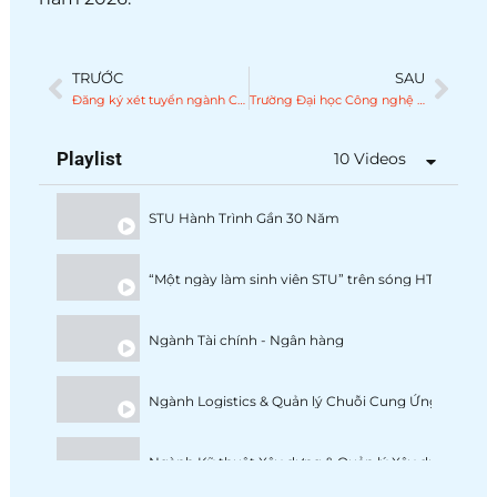
TRƯỚC
SAU
Prev
Nex
Đăng ký xét tuyển ngành Công nghệ kỹ thuật Cơ khí tại STU năm 2026
Trường Đại học Công nghệ Sài Gòn: Nhiều cơ hội xét tuyển, nhiều lựa chọn ngành học cho thí sinh 2026
Playlist
10 Videos
STU Hành Trình Gần 30 Năm
“Một ngày làm sinh viên STU” trên sóng HTV9
Ngành Tài chính - Ngân hàng
Ngành Logistics & Quản lý Chuỗi Cung Ứng
Ngành Kỹ thuật Xây dựng & Quản lý Xây dựng