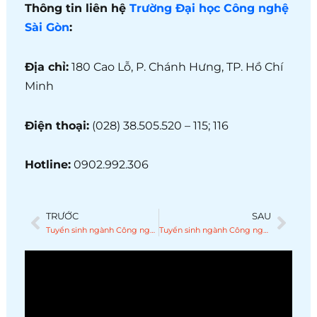
Thông tin liên hệ
Trường Đại học Công nghệ
Sài Gòn
:
Địa chỉ:
180 Cao Lỗ, P. Chánh Hưng, TP. Hồ Chí
Minh
Điện thoại:
(028) 38.505.520 – 115; 116
Hotline:
0902.992.306
TRƯỚC
SAU
Prev
Nex
Tuyển sinh ngành Công nghệ thông tin năm 2026 tại Trường Đại học Công nghệ Sài Gòn (STU)
Tuyển sinh ngành Công nghệ kỹ thuật điện tử – viễn thông năm 2026 tại Trường Đại học Công nghệ Sài Gòn (STU)